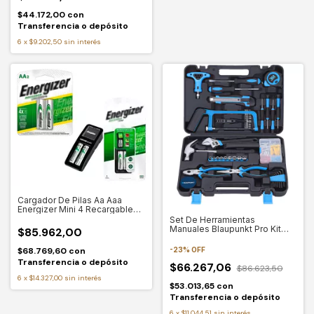
$44.172,00
con
Transferencia o depósito
6
x
$9.202,50
sin interés
Cargador De Pilas Aa Aaa
Energizer Mini 4 Recargables
Combo
Set De Herramientas
Manuales Blaupunkt Pro Kit
$85.962,00
400 134 Pzas.
-
23
%
OFF
$68.769,60
con
Transferencia o depósito
$66.267,06
$86.623,50
6
x
$14.327,00
sin interés
$53.013,65
con
Transferencia o depósito
6
x
$11.044,51
sin interés