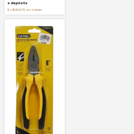
o depósito
6
x
$1.669,78
sin interés