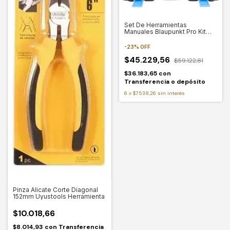
Set De Herramientas
Manuales Blaupunkt Pro Kit
200 20 Piezas
-
23
%
OFF
$45.229,56
$59.122,81
$36.183,65
con
Transferencia o depósito
6
x
$7.538,26
sin interés
Pinza Alicate Corte Diagonal
152mm Uyustools Herramienta
$10.018,66
$8.014,93
con
Transferencia