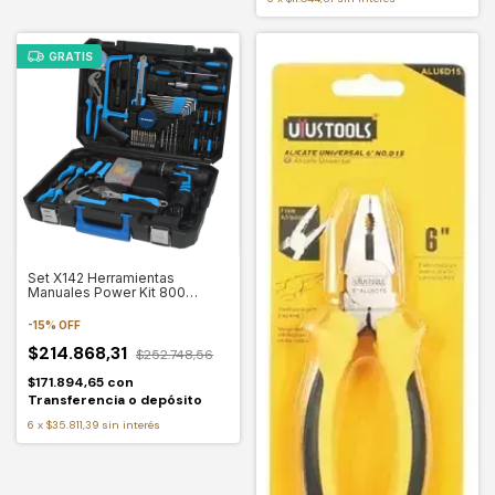
GRATIS
Set X142 Herramientas
Manuales Power Kit 800
Blaupunkt
-
15
%
OFF
$214.868,31
$252.748,56
$171.894,65
con
Transferencia o depósito
6
x
$35.811,39
sin interés