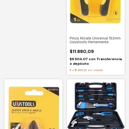
Pinza Alicate Universal 152mm
Uyustools Herramienta
$11.880,09
$9.504,07
con
Transferencia
o depósito
6
x
$1.980,02
sin interés