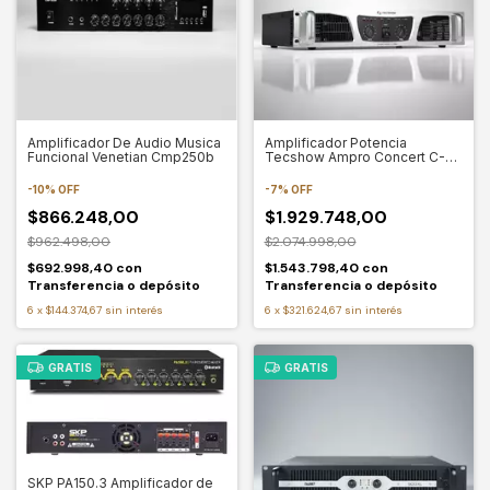
Amplificador De Audio Musica
Amplificador Potencia
Funcional Venetian Cmp250b
Tecshow Ampro Concert C-
3600 3600w
-
10
%
OFF
-
7
%
OFF
$866.248,00
$1.929.748,00
$962.498,00
$2.074.998,00
$692.998,40
con
$1.543.798,40
con
Transferencia o depósito
Transferencia o depósito
6
x
$144.374,67
sin interés
6
x
$321.624,67
sin interés
GRATIS
GRATIS
SKP PA150.3 Amplificador de