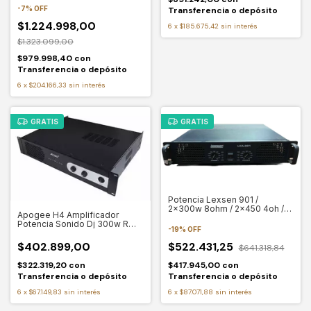
-
7
%
OFF
Transferencia o depósito
$1.224.998,00
6
x
$185.675,42
sin interés
$1.323.099,00
$979.998,40
con
Transferencia o depósito
6
x
$204.166,33
sin interés
GRATIS
GRATIS
Potencia Lexsen 901 /
2x300w 8ohm / 2x450 4oh /
Apogee H4 Amplificador
900 Bridge
Potencia Sonido Dj 300w Rms
-
19
%
OFF
4/8 Ohms
$402.899,00
$522.431,25
$641.318,84
$322.319,20
con
$417.945,00
con
Transferencia o depósito
Transferencia o depósito
6
x
$67.149,83
sin interés
6
x
$87.071,88
sin interés