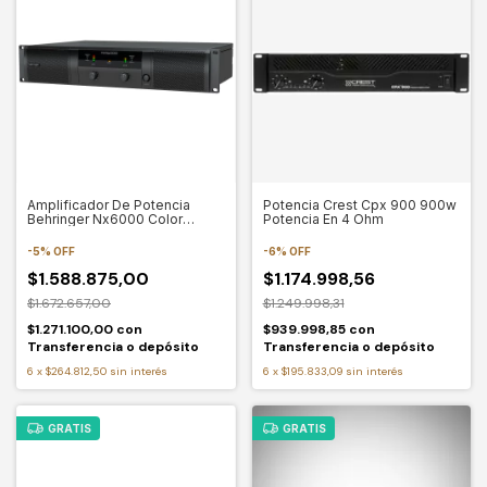
Amplificador De Potencia
Potencia Crest Cpx 900 900w
Behringer Nx6000 Color
Potencia En 4 Ohm
Negro Potencia de salida RMS
6000 W
-
5
%
OFF
-
6
%
OFF
$1.588.875,00
$1.174.998,56
$1.672.657,00
$1.249.998,31
$1.271.100,00
con
$939.998,85
con
Transferencia o depósito
Transferencia o depósito
6
x
$264.812,50
sin interés
6
x
$195.833,09
sin interés
GRATIS
GRATIS