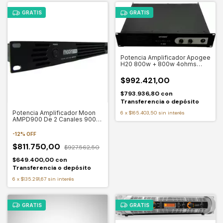
GRATIS
GRATIS
Potencia Amplificador Apogee
H20 800w + 800w 4ohms
Audio Pro Color Negro
Potencia De Salida Rms 1500
$992.421,00
W
$793.936,80
con
Transferencia o depósito
Potencia Amplificador Moon
6
x
$165.403,50
sin interés
AMPD900 De 2 Canales 900w
Clase D
-
12
%
OFF
$811.750,00
$927.562,50
$649.400,00
con
Transferencia o depósito
6
x
$135.291,67
sin interés
GRATIS
GRATIS