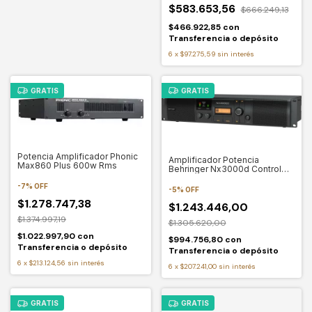
$583.653,56
$666.249,13
$466.922,85
con
Transferencia o depósito
6
x
$97.275,59
sin interés
GRATIS
GRATIS
Potencia Amplificador Phonic
Amplificador Potencia
Max860 Plus 600w Rms
Behringer Nx3000d Control
Dsp Clase D RMS 3000 W
-
7
%
OFF
-
5
%
OFF
$1.278.747,38
$1.243.446,00
$1.374.997,19
$1.305.620,00
$1.022.997,90
con
$994.756,80
con
Transferencia o depósito
Transferencia o depósito
6
x
$213.124,56
sin interés
6
x
$207.241,00
sin interés
GRATIS
GRATIS