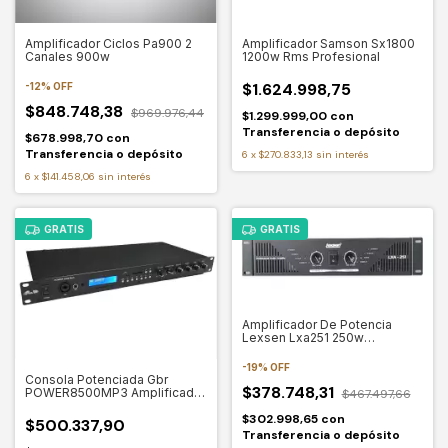
Amplificador Ciclos Pa900 2
Amplificador Samson Sx1800
Canales 900w
1200w Rms Profesional
$1.624.998,75
-
12
%
OFF
$848.748,38
$969.976,44
$1.299.999,00
con
Transferencia o depósito
$678.998,70
con
Transferencia o depósito
6
x
$270.833,13
sin interés
6
x
$141.458,06
sin interés
GRATIS
GRATIS
Amplificador De Potencia
Lexsen Lxa251 250w
Profesional
-
19
%
OFF
Consola Potenciada Gbr
$378.748,31
POWER8500MP3 Amplificado
$467.497,66
300w Mp3 Bluetooth cabezal
$302.998,65
con
$500.337,90
Transferencia o depósito