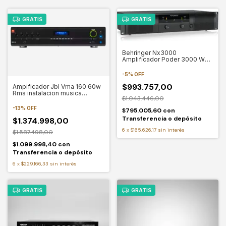
GRATIS
GRATIS
Behringer Nx3000
Amplificador Poder 3000 W
Crossover Interno
-
5
%
OFF
$993.757,00
Ampificador Jbl Vma 160 60w
Rms inatalacion musica
$1.043.446,00
funcional
-
13
%
OFF
$795.005,60
con
Transferencia o depósito
$1.374.998,00
6
x
$165.626,17
sin interés
$1.587.498,00
$1.099.998,40
con
Transferencia o depósito
6
x
$229.166,33
sin interés
GRATIS
GRATIS