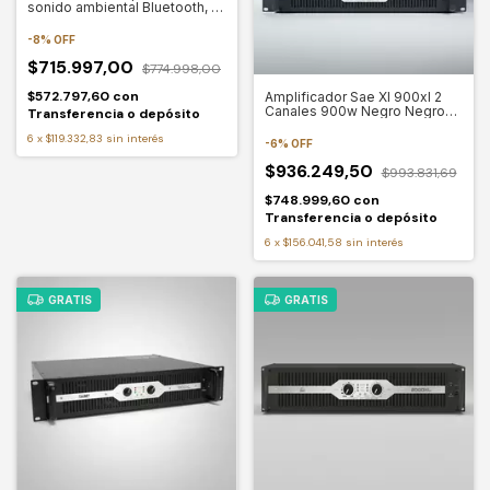
sonido ambiental Bluetooth, 4
canales, 3 zonas, color: negro,
potencia de salida RMS: 150 W
-
8
%
OFF
$715.997,00
$774.998,00
$572.797,60
con
Amplificador Sae Xl 900xl 2
Canales 900w Negro Negro
Transferencia o depósito
450 W
6
x
$119.332,83
sin interés
-
6
%
OFF
$936.249,50
$993.831,69
$748.999,60
con
Transferencia o depósito
6
x
$156.041,58
sin interés
GRATIS
GRATIS