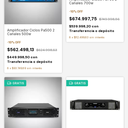
Canales 700w
-
10
%
OFF
$674.997,75
$749.998,56
$539.998,20
con
Amplificador Ciclos Pa500 2
Transferencia o depósito
Canales 500w
6
x
$112.499,63
sin interés
-
10
%
OFF
$562.498,13
$624.998,63
$449.998,50
con
Transferencia o depósito
6
x
$93.749,69
sin interés
GRATIS
GRATIS