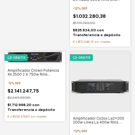
Oscuro 300 W
-
12
%
OFF
$1.032.280,38
$1.179.749,00
$825.824,30
con
Transferencia o depósito
6
x
$172.046,73
sin interés
GRATIS
GRATIS
Amplificador Crown Potencia
Xli 2500 2 X 750w Rms
Puenteable Negro 750 W
-
5
%
OFF
$2.141.247,75
$2.249.997,81
$1.712.998,20
con
Transferencia o depósito
6
x
$356.874,63
sin interés
Amplificador Ciclos La2x200
200w Línea La 400w Rms
Negro
-
12
%
OFF