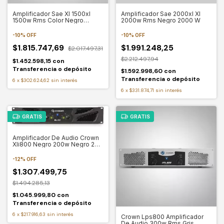
Amplificador Sae Xl 1500xl
Amplificador Sae 2000xl Xl
1500w Rms Color Negro
2000w Rms Negro 2000 W
Negro 1500 W
-
10
%
OFF
-
10
%
OFF
$1.815.747,69
$1.991.248,25
$2.017.497,31
$2.212.497,94
$1.452.598,15
con
Transferencia o depósito
$1.592.998,60
con
Transferencia o depósito
6
x
$302.624,62
sin interés
6
x
$331.874,71
sin interés
GRATIS
GRATIS
Amplificador De Audio Crown
Xli800 Negro 200w Negro 200
W
-
12
%
OFF
$1.307.499,75
$1.494.285,13
$1.045.999,80
con
Transferencia o depósito
6
x
$217.916,63
sin interés
Crown Lps800 Amplificador
De Audio 300w Rms Gris