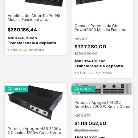
Amplificador Moon Pa Pmf45
Musica Funcional Usb
Bluetooth Fm
Consola Potenciada Gbr
$360.186,44
Power9000 Musica Funcional
6 Zonas Bluetooth
$288.149,15
con
-
9
%
OFF
Transferencia o depósito
$727.280,00
6
x
$60.031,07
sin interés
$799.999,00
$581.824,00
con
Transferencia o depósito
6
x
$121.213,33
sin interés
GRATIS
GRATIS
Potencia Apogee P-2000
Amplifica 2000 W Rms 2 Ohms
-
20
%
OFF
$1.114.052,50
Potencia Apogee H36 2400w
$1.392.565,63
2 Canales 1200w Color Negro
$891.242,00
con