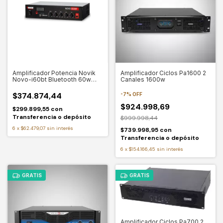
Amplificador Potencia Novik
Amplificador Ciclos Pa1600 2
Novo-i60bt Bluetooth 60w
Canales 1600w
Color Negro Potencia De
Salida Rms 60 W
$374.874,44
-
7
%
OFF
$924.998,69
$299.899,55
con
Transferencia o depósito
$999.998,44
6
x
$62.479,07
sin interés
$739.998,95
con
Transferencia o depósito
6
x
$154.166,45
sin interés
GRATIS
GRATIS
Amplificador Ciclos Pa700 2