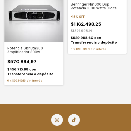
Behringer Nu1000 Dsp
Potencia 1000 Watts Digital
-
15
%
OFF
$1.162.498,25
$1.374.998,14
$929.998,60
con
Transferencia o depósito
Potencia Gbr Bta300
6
x
$193.749,71
sin interés
Amplificador 300w
$570.894,97
$456.715,98
con
Transferencia o depósito
6
x
$95.149,16
sin interés