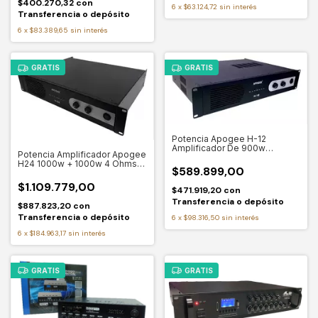
$400.270,32
con
6
x
$63.124,72
sin interés
Transferencia o depósito
6
x
$83.389,65
sin interés
GRATIS
GRATIS
Potencia Apogee H-12
Amplificador De 900w
Potencia Amplificador Apogee
Profesional Potencia De
H24 1000w + 1000w 4 Ohms
Salida Rms 900 W
$589.899,00
Audio Color Negro Potencia
De Salida Rms 1800 W
$1.109.779,00
$471.919,20
con
Transferencia o depósito
$887.823,20
con
Transferencia o depósito
6
x
$98.316,50
sin interés
6
x
$184.963,17
sin interés
GRATIS
GRATIS