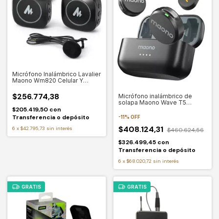
Micrófono Inalámbrico Lavalier
Maono Wm820 Celular Y
Cámara
$256.774,38
Micrófono inalámbrico de
solapa Maono Wave T5
Lightning Wm650
$205.419,50
con
Transferencia o depósito
-
11
%
OFF
$408.124,31
6
x
$42.795,73
sin interés
$460.624,56
$326.499,45
con
Transferencia o depósito
6
x
$68.020,72
sin interés
GRATIS
GRATIS