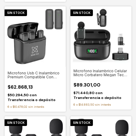
SIN STOCK
SIN STOCK
Microfono Inalambrico Celular
Microfono Usb C Inalambrico
Micro Corbatero Megan Tech
Premium Compatible Con
Color Negro
iPhone 15
$89.301,00
$62.868,13
$71.440,80
con
$50.294,50
con
Transferencia o depósito
Transferencia o depósito
6
x
$14.883,50
sin interés
6
x
$10.478,02
sin interés
SIN STOCK
SIN STOCK