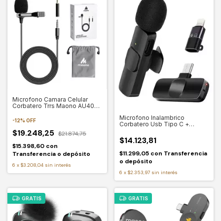
Microfono Camara Celular
Corbatero Trrs Maono AU402L
Pc Tablet Trs Color Negro
Microfono Inalambrico
-
12
%
OFF
Corbatero Usb Tipo C +
Lightning 2en1 Negro
$19.248,25
$21.874,75
$14.123,81
$15.398,60
con
$11.299,05
con
Transferencia
Transferencia o depósito
o depósito
6
x
$3.208,04
sin interés
6
x
$2.353,97
sin interés
GRATIS
GRATIS