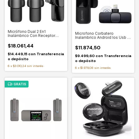
Micrófono Dual 2 En1
Microfono Corbatero
Inalámbrico Con Receptor
Inalambrico Android Ios Usb C
Tipo C Color Negro Lezaya K9
Lightning Color Negro
$18.061,44
$11.874,50
$14.449,15
con
Transferencia
$9.499,60
con
Transferencia
o depósito
o depósito
6
x
$3.010,24
sin interés
6
x
$1.979,08
sin interés
GRATIS