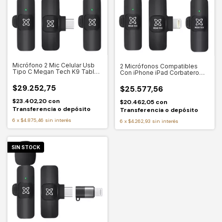
Micrófono 2 Mic Celular Usb
2 Micrófonos Compatibles
Tipo C Megan Tech K9 Tablet
Con iPhone iPad Corbatero
PC
MeganTech K910
$29.252,75
$25.577,56
$23.402,20
con
$20.462,05
con
Transferencia o depósito
Transferencia o depósito
6
x
$4.875,46
sin interés
6
x
$4.262,93
sin interés
SIN STOCK