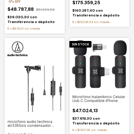
$175.359,25
-
5
%
OFF
$48.787,88
$51.349,56
$140.287,40
con
Transferencia o depósito
$39.030,30
con
Transferencia o depósito
6
x
$29.226,54
sin interés
6
x
$8.131,31
sin interés
SIN STOCK
Microfono Inalambrico Celular
Usb C Compatible iPhone
$47.024,13
$37.619,30
con
microfono audio technica
Transferencia o depósito
atr3350xis condensador
omnidireccional
6
x
$7.837,36
sin interés