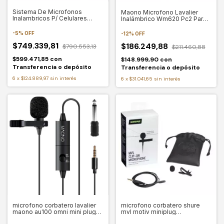
Sistema De Microfonos
Maono Microfono Lavalier
Inalambricos P/ Celulares
Inalámbrico Wm620 Pc2 Para
Samson Gmm2
Android
-
5
%
OFF
-
12
%
OFF
$749.339,81
$186.249,88
$790.553,13
$211.460,88
$599.471,85
con
$148.999,90
con
Transferencia o depósito
Transferencia o depósito
6
x
$124.889,97
sin interés
6
x
$31.041,65
sin interés
microfono corbatero lavalier
microfono corbatero shure
maono au100 omni mini plug
mvl motiv miniplug
pc
omnidireccional