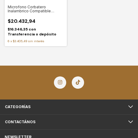
Microfono Corbatero
Inalambrico Compatible
Celular iPhone iPad Color
Negro Megan Tech K8 USB-C
$20.432,94
Ideal Influencer Creador de
Contenido
$16.346,35
con
Transferencia o depósito
6
x
$3.405,49
sin interés
CATEGORÍAS
CONTACTÁNOS
NEWSLETTER