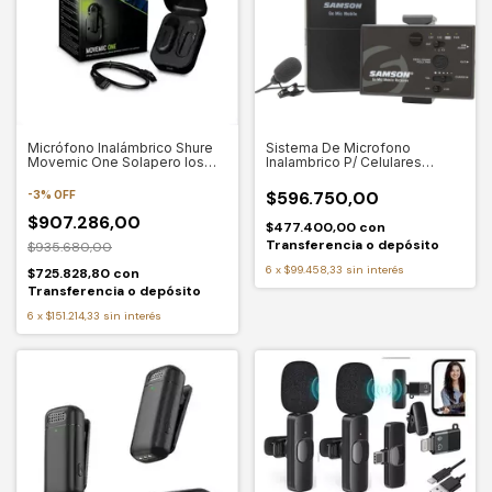
Micrófono Inalámbrico Shure
Sistema De Microfono
Movemic One Solapero Ios
Inalambrico P/ Celulares
Android Color Negro
Samson Gmmslav corbatero
$596.750,00
-
3
%
OFF
$907.286,00
$477.400,00
con
Transferencia o depósito
$935.680,00
6
x
$99.458,33
sin interés
$725.828,80
con
Transferencia o depósito
6
x
$151.214,33
sin interés