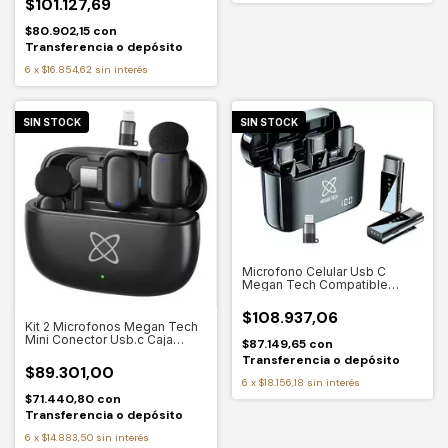
$101.127,69
$80.902,15
con
Transferencia o depósito
6
x
$16.854,62
sin interés
SIN STOCK
SIN STOCK
Microfono Celular Usb C
Megan Tech Compatible
iPhone 15 16
$108.937,06
Kit 2 Microfonos Megan Tech
Mini Conector Usb.c Caja
$87.149,65
con
Carga
Transferencia o depósito
$89.301,00
6
x
$18.156,18
sin interés
$71.440,80
con
Transferencia o depósito
6
x
$14.883,50
sin interés