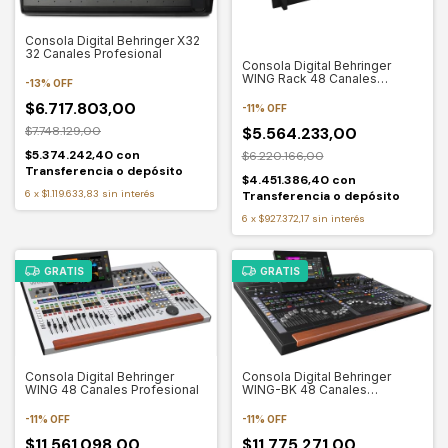
Consola Digital Behringer X32
32 Canales Profesional
Consola Digital Behringer
WING Rack 48 Canales
-
13
%
OFF
Profesional
$6.717.803,00
-
11
%
OFF
$5.564.233,00
$7.748.129,00
$5.374.242,40
con
$6.220.166,00
Transferencia o depósito
$4.451.386,40
con
6
x
$1.119.633,83
sin interés
Transferencia o depósito
6
x
$927.372,17
sin interés
GRATIS
GRATIS
Consola Digital Behringer
Consola Digital Behringer
WING 48 Canales Profesional
WING-BK 48 Canales
Profesional
-
11
%
OFF
-
11
%
OFF
$11.561.098,00
$11.775.271,00