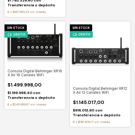
$1.763.329,60
con
Transferencia o depósito
6
x
$367.360,33
sin interés
SIN STOCK
SIN STOCK
GRATIS
GRATIS
Consola Digital Behringer XR16
X Air 16 Canales WiFi
$1.499.998,00
Consola Digital Behringer XR12
X Air 12 Canales WiFi
$1.199.998,40
con
Transferencia o depósito
$1.145.017,00
6
x
$249.999,67
sin interés
$916.013,60
con
Transferencia o depósito
6
x
$190.836,17
sin interés