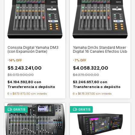
Yamaha Dm3s Standard Mixer
Consola Digital Yamaha DM3
Digital 16 Canales Efectos Usb
(con Expansión Dante)
-
7
%
OFF
-
14
%
OFF
$4.058.322,00
$5.243.241,00
$4.375.000,00
$6.072.500,00
$3.246.657,60
con
$4.194.592,80
con
Transferencia o depósito
Transferencia o depósito
6
x
$676.387,00
sin interés
6
x
$873.873,50
sin interés
GRATIS
GRATIS