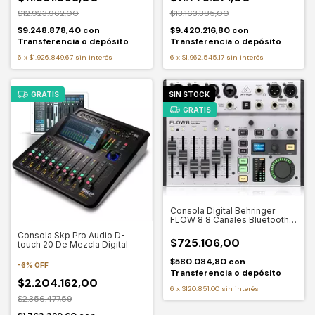
$12.923.962,00
$13.163.385,00
$9.248.878,40
con
$9.420.216,80
con
Transferencia o depósito
Transferencia o depósito
6
x
$1.926.849,67
sin interés
6
x
$1.962.545,17
sin interés
GRATIS
SIN STOCK
GRATIS
Consola Digital Behringer
FLOW 8 8 Canales Bluetooth
USB
Consola Skp Pro Audio D-
$725.106,00
touch 20 De Mezcla Digital
$580.084,80
con
-
6
%
OFF
Transferencia o depósito
$2.204.162,00
6
x
$120.851,00
sin interés
$2.356.477,59