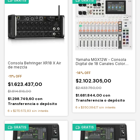
GRATIS
GRATIS
Yamaha MGX12W - Consola
Consola Behringer XR18 X Air
Digital de 18 Canales Color
de mezcla
Blanco
-
14
%
OFF
-
11
%
OFF
$2.102.305,00
$1.623.437,00
$2.433.750,00
$1.814.816,00
$1.681.844,00
con
$1.298.749,60
con
Transferencia o depósito
Transferencia o depósito
6
x
$350.384,17
sin interés
6
x
$270.572,83
sin interés
GRATIS
GRATIS