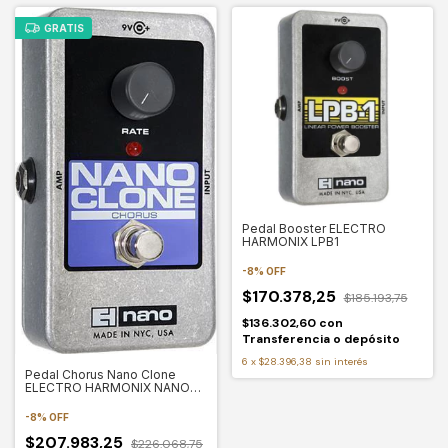
GRATIS
Pedal Booster ELECTRO
HARMONIX LPB1
-
8
%
OFF
$170.378,25
$185.193,75
$136.302,60
con
Transferencia o depósito
6
x
$28.396,38
sin interés
Pedal Chorus Nano Clone
ELECTRO HARMONIX NANO
CLONE
-
8
%
OFF
$207.983,25
$226.068,75