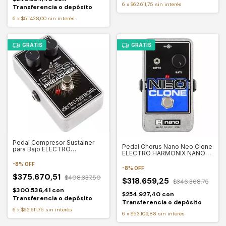
6
x
$62.611,75
sin interés
Transferencia o depósito
6
x
$51.428,00
sin interés
GRATIS
GRATIS
Pedal Compresor Sustainer
Pedal Chorus Nano Neo Clone
para Bajo ELECTRO
ELECTRO HARMONIX NANO
HARMONIX BASS PREACHER
NEO CLONE
-
8
%
OFF
-
8
%
OFF
$375.670,51
$408.337,50
$318.659,25
$346.368,75
$300.536,41
con
$254.927,40
con
Transferencia o depósito
Transferencia o depósito
6
x
$62.611,75
sin interés
6
x
$53.109,88
sin interés