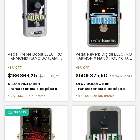
Pedal Treble Boost ELECTRO
Pedal Reverb Digital ELECTRO
HARMONIX NANO SCREAMING
HARMONIX NANO HOLY GRAIL
BIRD
-
8
%
OFF
-
8
%
OFF
$186.869,25
$509.875,50
$203.118,75
$554.212,50
$149.495,40
con
$407.900,40
con
Transferencia o depósito
Transferencia o depósito
6
x
$31.144,88
sin interés
6
x
$84.979,25
sin interés
GRATIS