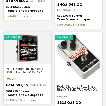
$267.616,50
$290.887,50
$402.546,00
$214.093,20
con
$437.550,00
Transferencia o depósito
$322.036,80
con
6
x
$44.602,75
sin interés
Transferencia o depósito
6
x
$67.091,00
sin interés
GRATIS
GRATIS
Pedal Distorsión Fuzz para
Bajo ELECTRO HARMONIX
BASS BLOGGER
-
8
%
OFF
$314.657,25
$342.018,75
Pedal Distorsión Fuzz Nano
Big Muff ELECTRO HARMONIX
$251.725,80
con
NANO BIG MUFF
Transferencia o depósito
-
8
%
OFF
6
x
$52.442,88
sin interés
$322.023,00