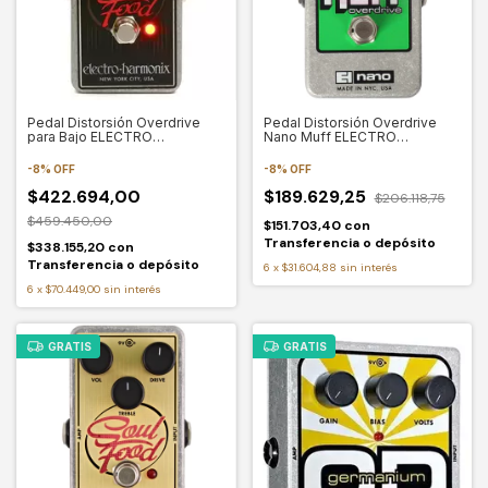
Pedal Distorsión Overdrive
Pedal Distorsión Overdrive
para Bajo ELECTRO
Nano Muff ELECTRO
HARMONIX BASS SOUL FOOD
HARMONIX NANO MUFF
-
8
%
OFF
-
8
%
OFF
$422.694,00
$189.629,25
$206.118,75
$459.450,00
$151.703,40
con
Transferencia o depósito
$338.155,20
con
Transferencia o depósito
6
x
$31.604,88
sin interés
6
x
$70.449,00
sin interés
GRATIS
GRATIS