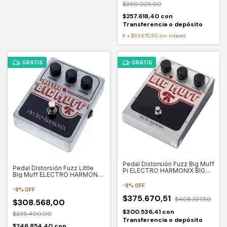
$350.025,00
$257.618,40
con
Transferencia o depósito
6
x
$53.670,50
sin interés
GRATIS
GRATIS
Pedal Distorsión Fuzz Big Muff
Pedal Distorsión Fuzz Little
Pi ELECTRO HARMONIX BIG
Big Muff ELECTRO HARMONIX
MUFF CLASIC
LITTLE BIG MUFF
-
8
%
OFF
-
8
%
OFF
$375.670,51
$408.337,50
$308.568,00
$300.536,41
con
$335.400,00
Transferencia o depósito
$246.854,40
con