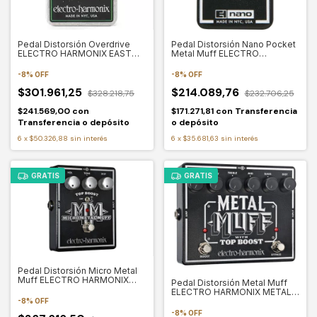
Pedal Distorsión Overdrive
Pedal Distorsión Nano Pocket
ELECTRO HARMONIX EAST
Metal Muff ELECTRO
RIVER DRIVE
HARMONIX NANO POCKET
METAL MUFF
-
8
%
OFF
-
8
%
OFF
$301.961,25
$214.089,76
$328.218,75
$232.706,25
$241.569,00
con
$171.271,81
con
Transferencia
Transferencia o depósito
o depósito
6
x
$50.326,88
sin interés
6
x
$35.681,63
sin interés
GRATIS
GRATIS
Pedal Distorsión Micro Metal
Muff ELECTRO HARMONIX
Pedal Distorsión Metal Muff
MICRO METAL MUFF
ELECTRO HARMONIX METAL
MUFF
-
8
%
OFF
-
8
%
OFF