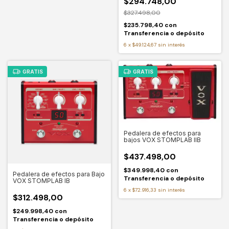
$294.748,00
$327.498,00
$235.798,40
con
Transferencia o depósito
6
x
$49.124,67
sin interés
GRATIS
GRATIS
Pedalera de efectos para
bajos VOX STOMPLAB IIB
$437.498,00
$349.998,40
con
Pedalera de efectos para Bajo
Transferencia o depósito
VOX STOMPLAB IB
6
x
$72.916,33
sin interés
$312.498,00
$249.998,40
con
Transferencia o depósito