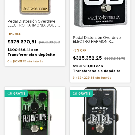
Pedal Distorsión Overdrive
ELECTRO HARMONIX SOUL
FOOD
-
8
%
OFF
Pedal Distorsión Overdrive
$375.670,51
ELECTRO HARMONIX
$408.337,50
GERMANIUM OD
$300.536,41
con
-
8
%
OFF
Transferencia o depósito
$325.352,25
$353.643,75
6
x
$62.611,75
sin interés
$260.281,80
con
Transferencia o depósito
6
x
$54.225,38
sin interés
GRATIS
GRATIS