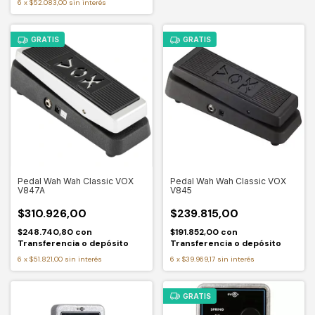
6
x
$52.083,00
sin interés
GRATIS
GRATIS
Pedal Wah Wah Classic VOX
Pedal Wah Wah Classic VOX
V847A
V845
$310.926,00
$239.815,00
$248.740,80
con
$191.852,00
con
Transferencia o depósito
Transferencia o depósito
6
x
$51.821,00
sin interés
6
x
$39.969,17
sin interés
GRATIS