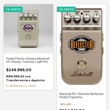
GRATIS
GRATIS
Pedal Efecto Guitarra Marshall
Vt1 Vibrato Tremolo Liq# Prm
$249.999,00
$199.999,20
con
Transferencia o depósito
6
x
$41.666,50
sin interés
Marshall Rf-1 Reverb Reflector
Pedal P/guitarra
-
10
%
OFF